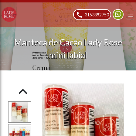
ose slideout menu.
3153892750
Manteca de Cacao Lady Rose
mini labial