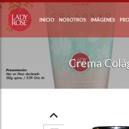
ose slideout menu.
INICIO
NOSOTROS
IMÁGENES
PR
Crema Colá