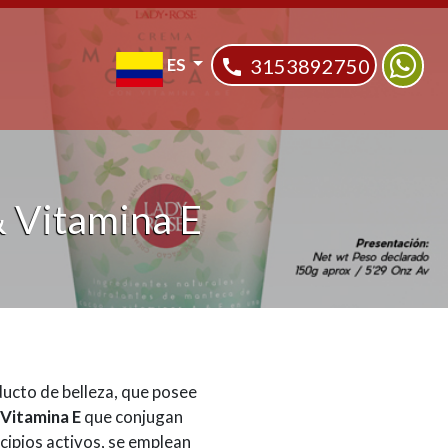
ES
3153892750
 Vitamina E
ducto de belleza, que posee
Vitamina E
que conjugan
cipios activos, se emplean