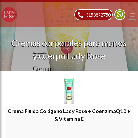
ose slideout menu.
3153892750
Cremas corporales para manos
y cuerpo Lady Rose
Crema Fluida
Colágeno Lady Rose
+ CoenzimaQ10 +
& Vitamina E