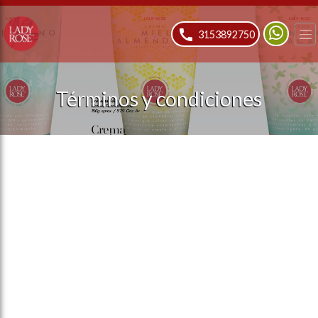
ose slideout menu.
3153892750
Términos y condiciones